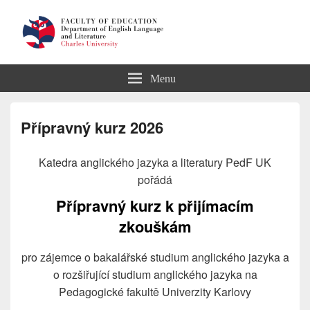
Department of English Language
Menu
and Literature
Přípravný kurz 2026
Katedra anglického jazyka a literatury PedF UK
pořádá
Přípravný kurz
k přijímacím
zkouškám
pro zájemce o bakalářské studium anglického jazyka a
o rozšiřující studium anglického jazyka na
Pedagogické fakultě Univerzity Karlovy