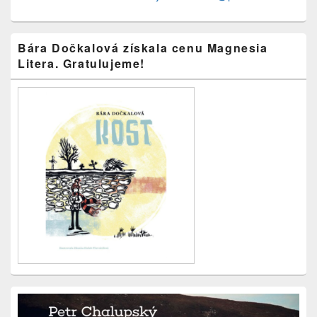
Primary
Bára Dočkalová získala cenu Magnesia
Sidebar
Litera. Gratulujeme!
Widget
Area